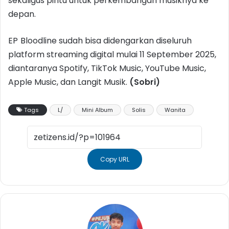
sekaligus pintu untuk perkembangan musiknya ke
depan.
EP
Bloodline sudah bisa didengarkan diseluruh
platform streaming digital mulai 11 September 2025,
diantaranya Spotify, TikTok Music, YouTube Music,
Apple Music, dan Langit Musik.
(Sobri)
Tags
L/
Mini Album
Solis
Wanita
Copy URL