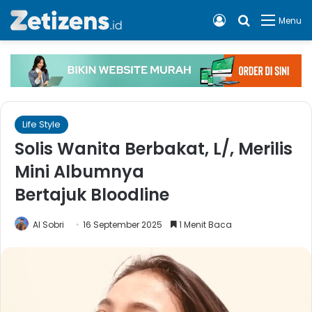
Log In
Cari apa, 
Menu
Life Style
Solis Wanita Berbakat, L/, Merilis
Mini Albumnya
Bertajuk Bloodline
Al Sobri
16 September 2025
1 Menit Baca