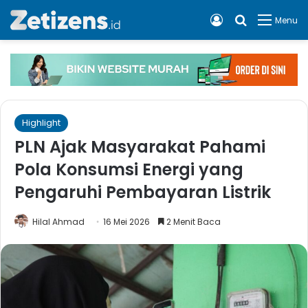
Log In
Cari apa, 
Menu
Highlight
PLN Ajak Masyarakat Pahami
Pola Konsumsi Energi yang
Pengaruhi Pembayaran Listrik
Hilal Ahmad
16 Mei 2026
2 Menit Baca