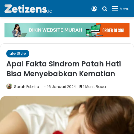
Log In
Cari apa, 
Menu
Life Style
Apa! Fakta Sindrom Patah Hati
Bisa Menyebabkan Kematian
Sarah Febrilia
16 Januari 2024
1 Menit Baca