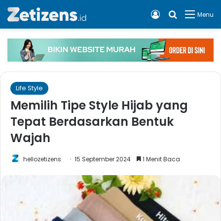
Log In
Cari apa, 
Menu
Life Style
Memilih Tipe Style Hijab yang
Tepat Berdasarkan Bentuk
Wajah
hellozetizens
15 September 2024
1 Menit Baca