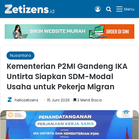
Log In
Cari apa, 
Menu
Nusantara
Kementerian P2MI Gandeng IKA
Untirta Siapkan SDM-Modal
Usaha untuk Pekerja Migran
hellozetizens
15 Juni 2026
3 Menit Baca