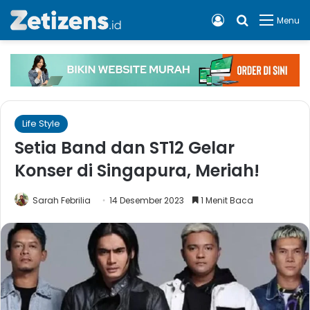
Log In
Cari apa, 
Menu
Life Style
Setia Band dan ST12 Gelar
Konser di Singapura, Meriah!
Sarah Febrilia
14 Desember 2023
1 Menit Baca