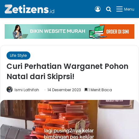
Log In
Cari apa, 
Menu
Life Style
Curi Perhatian Warganet Pohon
Natal dari Skiprsi!
Ismi Lathifah
14 Desember 2023
1 Menit Baca