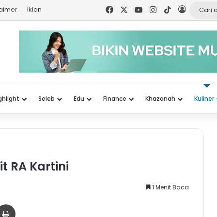
Facebook
X
YouTube
Instagram
TikTok
Log In
laimer
Iklan
ghlight
Seleb
Edu
Finance
Khazanah
Kuliner
t RA Kartini
1 Menit Baca
er
via Email
Print