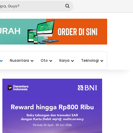
Cari
apa,
Guys?
Nusantara
Oto
Karya
Teknologi