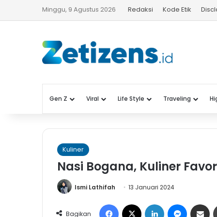
Minggu, 9 Agustus 2026
Redaksi
Kode Etik
Disc
Gen Z
Viral
Life Style
Traveling
Hi
Kuliner
Nasi Bogana, Kuliner Favori
Ismi Lathifah
13 Januari 2024
Facebook
X
LinkedIn
Messeng
Share 
Bagikan