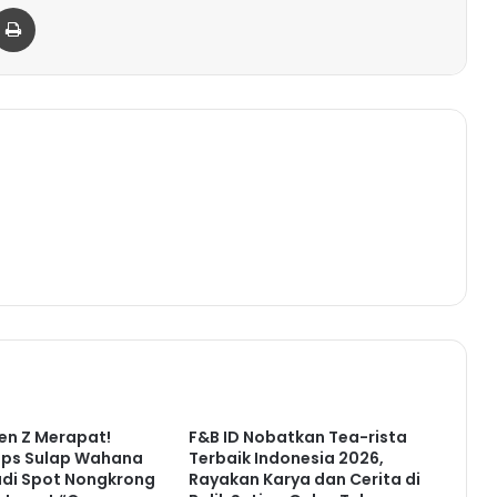
er
via Email
Print
en Z Merapat!
F&B ID Nobatkan Tea-rista
ps Sulap Wahana
Terbaik Indonesia 2026,
adi Spot Nongkrong
Rayakan Karya dan Cerita di