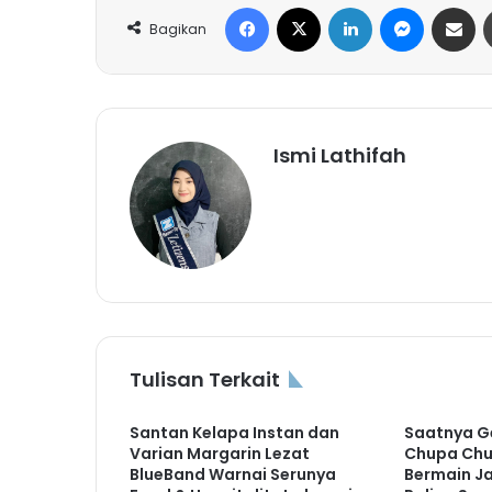
Facebook
X
LinkedIn
Messeng
Share 
Bagikan
Ismi Lathifah
Tulisan Terkait
Santan Kelapa Instan dan
Saatnya G
Varian Margarin Lezat
Chupa Chu
BlueBand Warnai Serunya
Bermain J