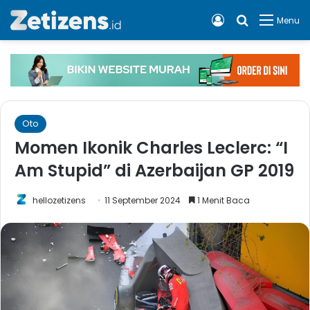
Log In
Cari apa, 
Menu
Oto
Momen Ikonik Charles Leclerc: “I
Am Stupid” di Azerbaijan GP 2019
hellozetizens
11 September 2024
1 Menit Baca