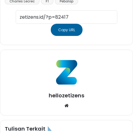
Charles Lecrec
F1
Pebalap
Copy URL
hellozetizens
Website
Tulisan Terkait