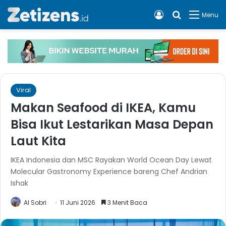
Log In
Cari apa, 
Menu
Viral
Makan Seafood di IKEA, Kamu
Bisa Ikut Lestarikan Masa Depan
Laut Kita
IKEA Indonesia dan MSC Rayakan World Ocean Day Lewat
Molecular Gastronomy Experience bareng Chef Andrian
Ishak
Al Sobri
11 Juni 2026
3 Menit Baca