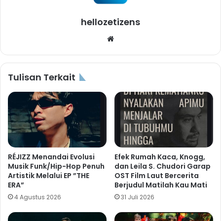
hellozetizens
Website
Tulisan Terkait
RÉJIZZ Menandai Evolusi
Efek Rumah Kaca, Knogg,
Musik Funk/Hip-Hop Penuh
dan Leila S. Chudori Garap
Artistik Melalui EP ”THE
OST Film Laut Bercerita
ERA”
Berjudul Matilah Kau Mati
4 Agustus 2026
31 Juli 2026