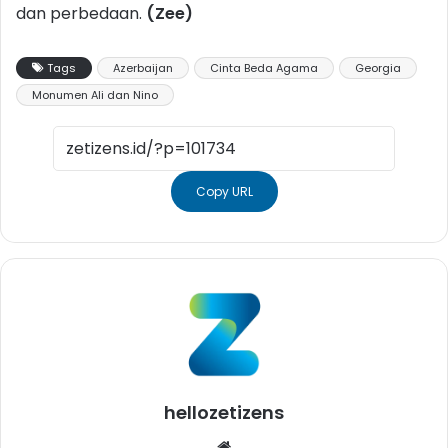
dan perbedaan.
(Zee)
Tags
Azerbaijan
Cinta Beda Agama
Georgia
Monumen Ali dan Nino
Copy URL
hellozetizens
Website