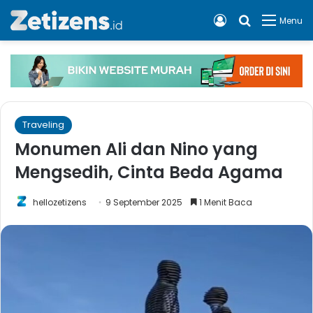
Log In
Cari apa, 
Menu
Traveling
Monumen Ali dan Nino yang
Mengsedih, Cinta Beda Agama
hellozetizens
9 September 2025
1 Menit Baca