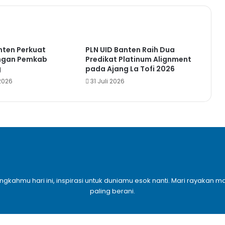
nten Perkuat
PLN UID Banten Raih Dua
engan Pemkab
Predikat Platinum Alignment
g
pada Ajang La Tofi 2026
2026
31 Juli 2026
angkahmu hari ini, inspirasi untuk duniamu esok nanti. Mari rayaka
paling berani.