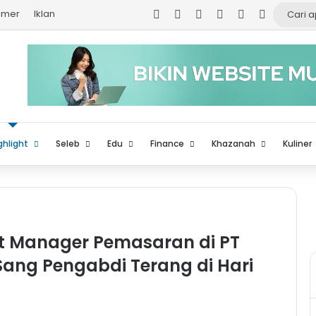
Facebook
X
YouTube
Instagram
TikTok
Log In
aimer
Iklan
ghlight
Seleb
Edu
Finance
Khazanah
Kuliner
nt Manager Pemasaran di PT
 Sang Pengabdi Terang di Hari