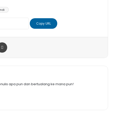
andi
Copy URL
r
a Email
Print
enulis apa pun dan bertualang ke mana pun!