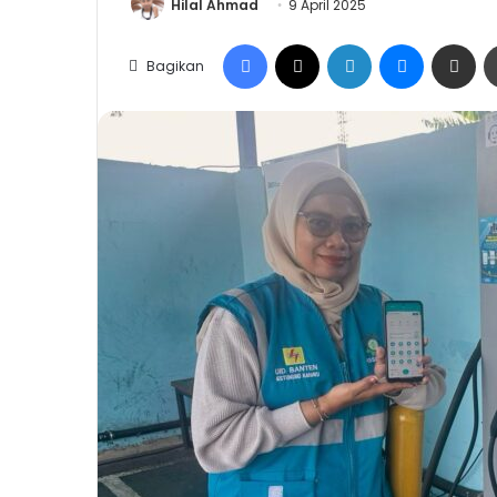
Hilal Ahmad
9 April 2025
Facebook
X
LinkedIn
Messenge
Share vi
Bagikan