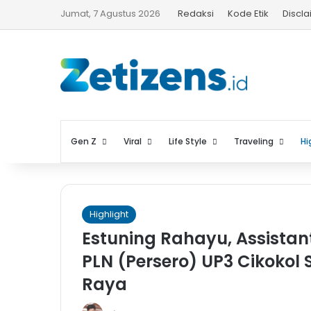
Jumat, 7 Agustus 2026
Redaksi
Kode Etik
Discl
Gen Z
Viral
Life Style
Traveling
Hi
Highlight
Estuning Rahayu, Assista
PLN (Persero) UP3 Cikokol
Raya