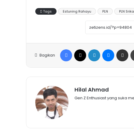
Tags
Estuning Rahayu
PLN
PLN Srik
Facebook
X
LinkedIn
Messenge
Share vi
Bagikan
Hilal Ahmad
Gen Z Enthusiast yang suka m