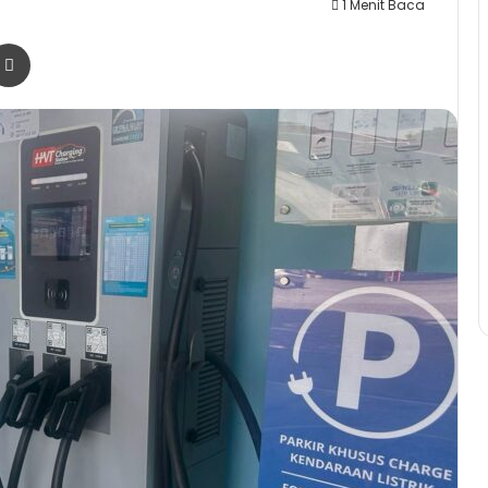
1 Menit Baca
r
a Email
Print