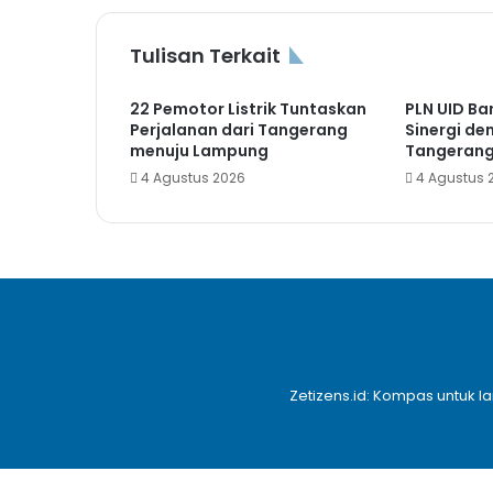
Tulisan Terkait
22 Pemotor Listrik Tuntaskan
PLN UID Ba
Perjalanan dari Tangerang
Sinergi d
menuju Lampung
Tangeran
4 Agustus 2026
4 Agustus 
Zetizens.id: Kompas untuk l