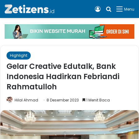
Log In
Cari apa, 
Menu
Highlight
Gelar Creative Edutalk, Bank
Indonesia Hadirkan Febriandi
Rahmatulloh
Hilal Ahmad
8 Desember 2023
1 Menit Baca