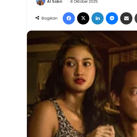
Al Sobri
8 Oktober 2025
Facebook
X
LinkedIn
Messeng
Share 
Bagikan