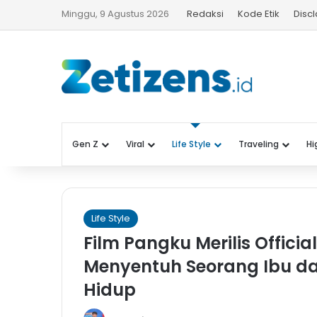
Minggu, 9 Agustus 2026
Redaksi
Kode Etik
Disc
Gen Z
Viral
Life Style
Traveling
Hi
Life Style
Film Pangku Merilis Official
Menyentuh Seorang Ibu d
Hidup