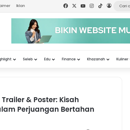
Facebook
X
YouTube
Instagram
TikTok
Log In
laimer
Iklan
ghlight
Seleb
Edu
Finance
Khazanah
Kuliner
 Trailer & Poster: Kisah
alam Perjuangan Bertahan