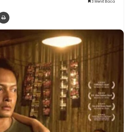
3 Menit Baca
er
via Email
Print