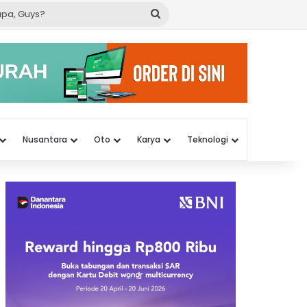
Cari
apa,
Guys?
Nusantara
Oto
Karya
Teknologi