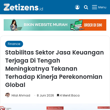
Log In
Cari apa, 
Menu
Finance
Stabilitas Sektor Jasa Keuangan
Terjaga Di Tengah
Meningkatnya Tekanan
Terhadap Kinerja Perekonomian
Global
Hilal Ahmad
8 Juni 2026
4 Menit Baca