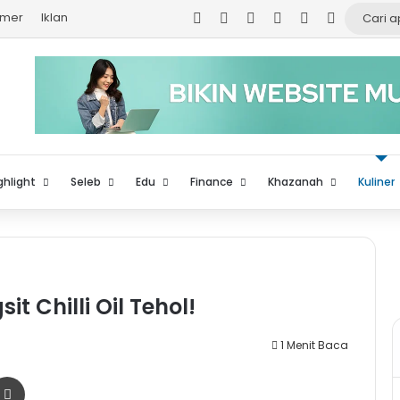
Facebook
X
YouTube
Instagram
TikTok
Log In
imer
Iklan
ghlight
Seleb
Edu
Finance
Khazanah
Kuliner
t Chilli Oil Tehol!
1 Menit Baca
r
a Email
Print