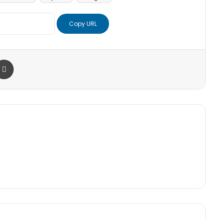
Copy URL
r
a Email
Print