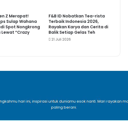
en Z Merapat!
F&B ID Nobatkan Tea-rista
ps Sulap Wahana
Terbaik Indonesia 2026,
adi Spot Nongkrong
Rayakan Karya dan Cerita di
u Lewat “Crazy
Balik Setiap Gelas Teh
21 Juli 2026
6
angkahmu hari ini, inspirasi untuk duniamu esok nanti. Mari rayaka
paling berani.