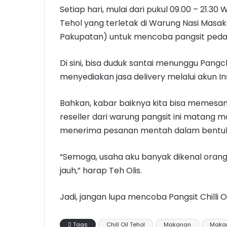
Setiap hari, mulai dari pukul 09.00 – 21.30 
Tehol yang terletak di Warung Nasi Masak
Pakupatan) untuk mencoba pangsit pedas a
Di sini, bisa duduk santai menunggu Pangch
menyediakan jasa delivery melalui akun I
Bahkan, kabar baiknya kita bisa memesa
reseller dari warung pangsit ini matang m
menerima pesanan mentah dalam bentuk 
“Semoga, usaha aku banyak dikenal orang,
jauh,” harap Teh Olis.
Jadi, jangan lupa mencoba Pangsit Chilli Oil
Tags
Chill Oil Tehol
Makanan
Maka