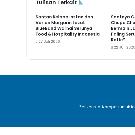
Tulisan Terkait
Santan Kelapa Instan dan
Saatnya G
Varian Margarin Lezat
Chupa Chu
BlueBand Warnai Serunya
Bermain J
Food & Hospitality Indonesia
Paling Ser
Raffe”
27 Juli 2026
22 Juli 202
Zetizens.id: Kompas untuk l