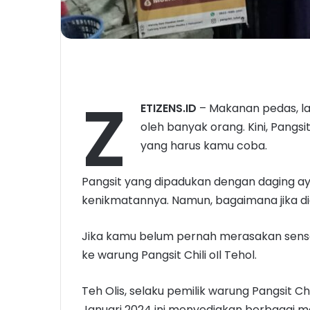
Z
ETIZENS.ID
– Makanan pedas, lag
oleh banyak orang. Kini, Pangsi
yang harus kamu coba.
Pangsit yang dipadukan dengan daging ay
kenikmatannya. Namun, bagaimana jika diol
Jika kamu belum pernah merasakan sensasi 
ke warung Pangsit Chili oIl Tehol.
Teh Olis, selaku pemilik warung Pangsit Chi
Januari 2024 ini menyediakan berbagai m