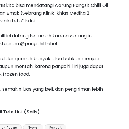
WIB kita bisa mendatangi warung Pangsit Chilli Oil
an Emak (Sebrang Klinik Ikhlas Medika 2
la teh Olis ini.
ill ini datang ke rumah karena warung ini
nstagram @pangchil.tehol
n dalam jumlah banyak atau bahkan menjadi
aupun mentah, karena pangchill ini juga dapat
frozen food.
 semakin luas yang beli, dan pengiriman lebih
 Tehol ini
. (Salis)
nan Pedas
Nyemil
Pangsit