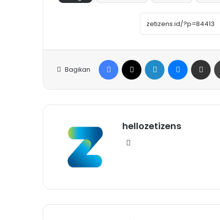
Facebook
X
LinkedIn
Messenge
Share vi
Bagikan
hellozetizens
Website