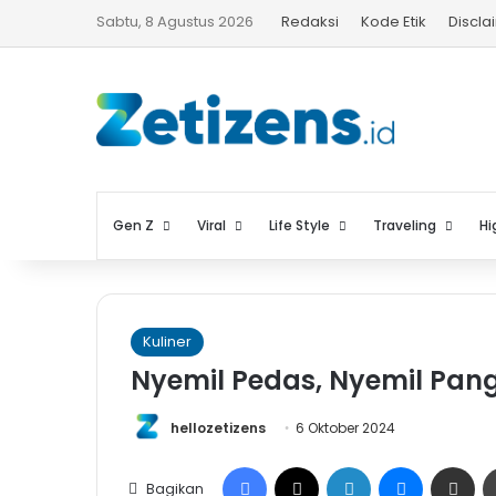
Sabtu, 8 Agustus 2026
Redaksi
Kode Etik
Discla
Gen Z
Viral
Life Style
Traveling
Hi
Kuliner
Nyemil Pedas, Nyemil Pangsi
hellozetizens
6 Oktober 2024
Facebook
X
LinkedIn
Messenge
Share vi
Bagikan