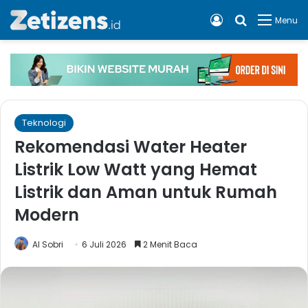
Log In
Cari apa, 
Menu
Teknologi
Rekomendasi Water Heater
Listrik Low Watt yang Hemat
Listrik dan Aman untuk Rumah
Modern
Al Sobri
6 Juli 2026
2 Menit Baca