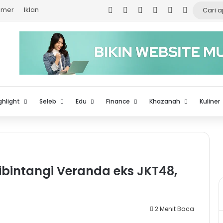
Facebook
X
YouTube
Instagram
TikTok
Log In
aimer
Iklan
ghlight
Seleb
Edu
Finance
Khazanah
Kuliner
bintangi Veranda eks JKT48,
2 Menit Baca