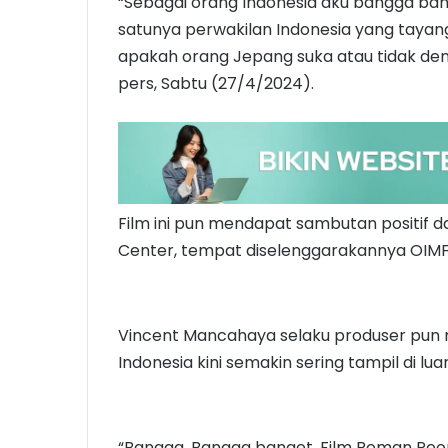
“Sebagai orang Indonesia aku bangga ban
satunya perwakilan Indonesia yang tayan
apakah orang Jepang suka atau tidak denga
pers, Sabtu (27/4/2024).
Film ini pun mendapat sambutan positif da
Center, tempat diselenggarakannya OIMF
Vincent Mancahaya selaku produser pun m
Indonesia kini semakin sering tampil di luar
“Bangga. Bangga banget. Film Roman Peony