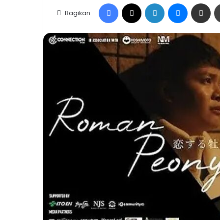
Facebook
X
LinkedIn
Messenge
Share vi
Bagikan