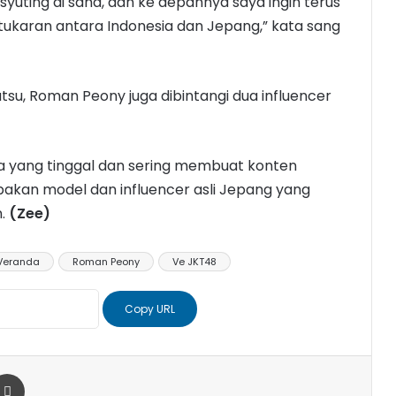
 syuting di sana, dan ke depannya saya ingin terus
karan antara Indonesia dan Jepang,” kata sang
su, Roman Peony juga dibintangi dua influencer
ia yang tinggal dan sering membuat konten
akan model dan influencer asli Jepang yang
n.
(Zee)
Veranda
Roman Peony
Ve JKT48
Copy URL
r
a Email
Print