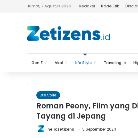
Jumat, 7 Agustus 2026
Redaksi
Kode Etik
Discl
Gen Z
Viral
Life Style
Traveling
Hi
Life Style
Roman Peony, Film yang Di
Tayang di Jepang
hellozetizens
5 September 2024