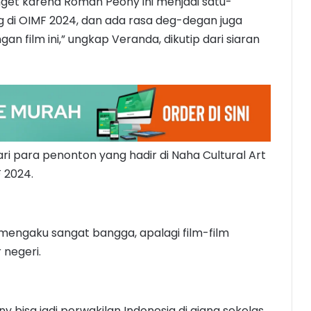
get karena Roman Peony ini menjadi satu-
g di OIMF 2024, dan ada rasa deg-degan juga
n film ini,” ungkap Veranda, dikutip dari siaran
ri para penonton yang hadir di Naha Cultural Art
 2024.
engaku sangat bangga, apalagi film-film
 negeri.
 bisa jadi perwakilan Indonesia di ajang sekelas