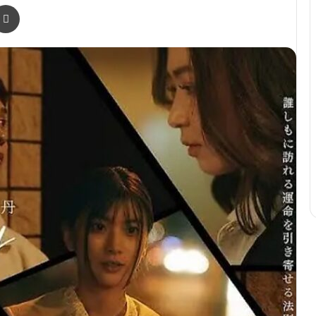
r
a Email
Print