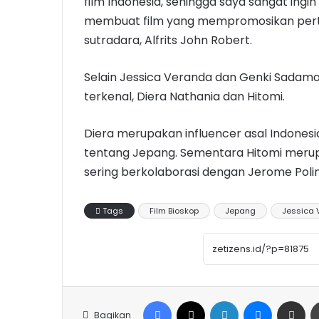
film Indonesia, sehingga saya sangat ingin
membuat film yang mempromosikan pertu
sutradara, Alfrits John Robert.
Selain Jessica Veranda dan Genki Sadamat
terkenal, Diera Nathania dan Hitomi.
Diera merupakan influencer asal Indones
tentang Jepang. Sementara Hitomi merup
sering berkolaborasi dengan Jerome Poli
Tags
Film Bioskop
Jepang
Jessica 
Facebook
X
LinkedIn
Messenge
Share vi
Bagikan