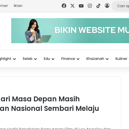
Facebook
X
YouTube
Instagram
TikTok
Log In
aimer
Iklan
ghlight
Seleb
Edu
Finance
Khazanah
Kuliner
i dari Masa Depan Masih
ngan Nasional Sembari Melaju