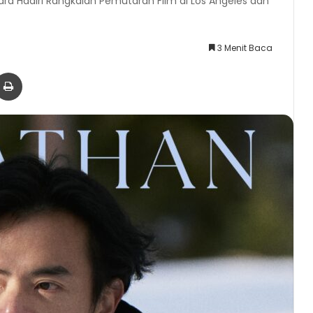
ara Hadiri Rangkaian Pemutaran Film di Los Angeles dan
3 Menit Baca
er
via Email
Print