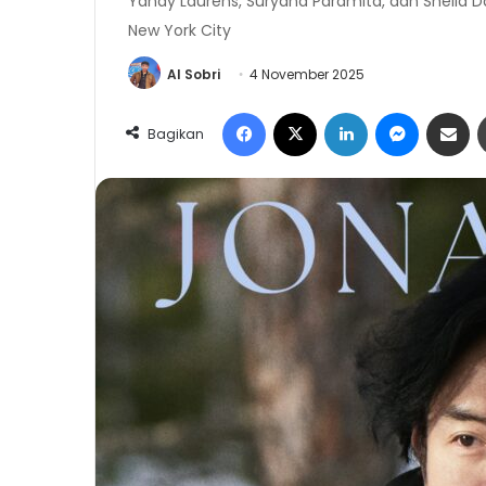
Yandy Laurens, Suryana Paramita, dan Sheila D
New York City
Al Sobri
4 November 2025
Facebook
X
LinkedIn
Messeng
Share 
Bagikan