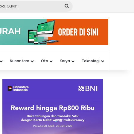
Cari
apa,
Guys?
Nusantara
Oto
Karya
Teknologi