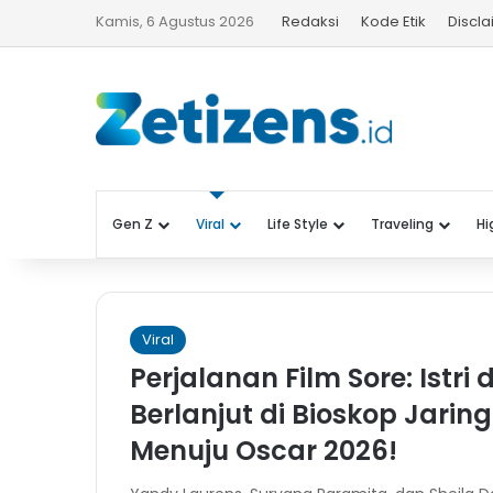
Kamis, 6 Agustus 2026
Redaksi
Kode Etik
Discl
Gen Z
Viral
Life Style
Traveling
Hi
Viral
Perjalanan Film Sore: Istr
Berlanjut di Bioskop Jari
Menuju Oscar 2026!