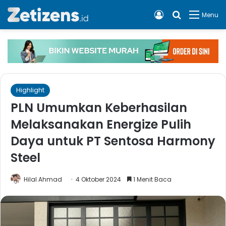
Log In
Cari apa, 
Menu
Highlight
PLN Umumkan Keberhasilan
Melaksanakan Energize Pulih
Daya untuk PT Sentosa Harmony
Steel
Hilal Ahmad
4 Oktober 2024
1 Menit Baca