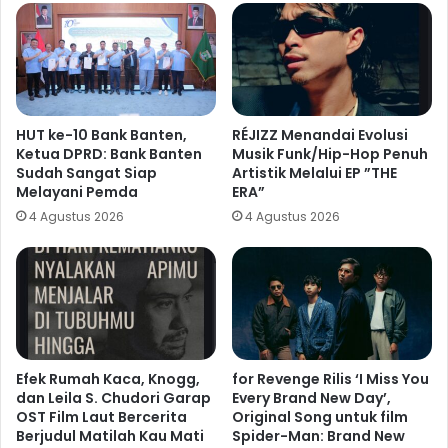
HUT ke-10 Bank Banten,
RÉJIZZ Menandai Evolusi
Ketua DPRD: Bank Banten
Musik Funk/Hip-Hop Penuh
Sudah Sangat Siap
Artistik Melalui EP ”THE
Melayani Pemda
ERA”
4 Agustus 2026
4 Agustus 2026
Efek Rumah Kaca, Knogg,
for Revenge Rilis ‘I Miss You
dan Leila S. Chudori Garap
Every Brand New Day’,
OST Film Laut Bercerita
Original Song untuk film
Berjudul Matilah Kau Mati
Spider-Man: Brand New