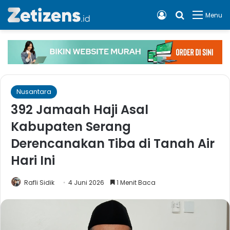
Log In
Cari apa, 
Menu
Nusantara
392 Jamaah Haji Asal
Kabupaten Serang
Derencanakan Tiba di Tanah Air
Hari Ini
Rafli Sidik
4 Juni 2026
1 Menit Baca