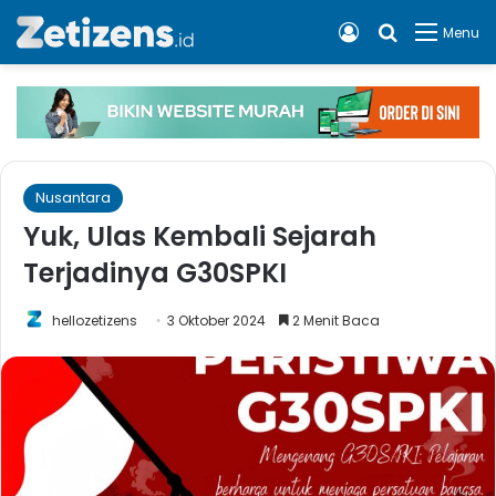
Log In
Cari apa, 
Menu
Nusantara
Yuk, Ulas Kembali Sejarah
Terjadinya G30SPKI
hellozetizens
3 Oktober 2024
2 Menit Baca