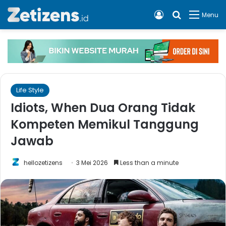
Log In
Cari apa, 
Menu
Life Style
Idiots, When Dua Orang Tidak
Kompeten Memikul Tanggung
Jawab
hellozetizens
3 Mei 2026
Less than a minute