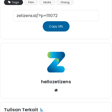
Tags
Film
Idiots
Orang
Copy URL
hellozetizens
Website
Tulisan Terkait