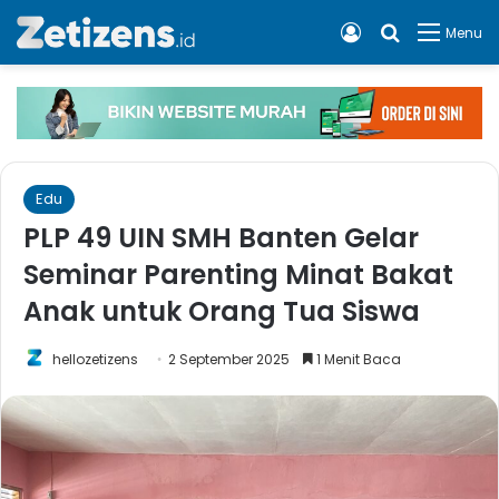
Log In
Cari apa, 
Menu
Edu
PLP 49 UIN SMH Banten Gelar
Seminar Parenting Minat Bakat
Anak untuk Orang Tua Siswa
hellozetizens
2 September 2025
1 Menit Baca