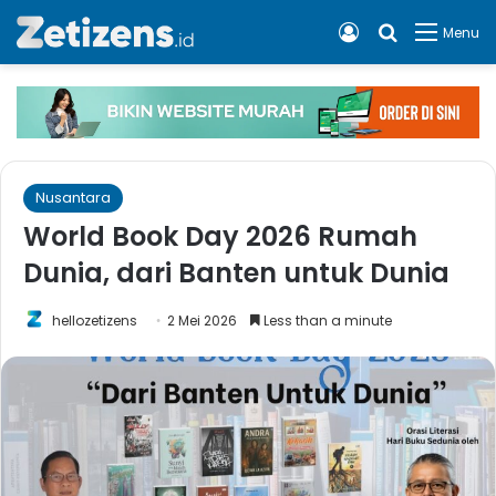
Log In
Cari apa, 
Menu
Nusantara
World Book Day 2026 Rumah
Dunia, dari Banten untuk Dunia
hellozetizens
2 Mei 2026
Less than a minute