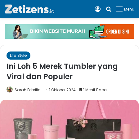
Log In
Cari apa, 
Menu
Life Style
Ini Loh 5 Merek Tumbler yang
Viral dan Populer
Sarah Febrilia
1 Oktober 2024
1 Menit Baca