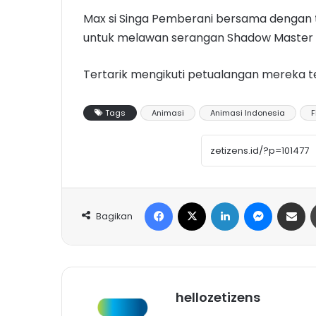
Max si Singa Pemberani bersama dengan 
untuk melawan serangan Shadow Master 
Tertarik mengikuti petualangan mereka t
Tags
Animasi
Animasi Indonesia
F
Facebook
X
LinkedIn
Messeng
Share 
Bagikan
hellozetizens