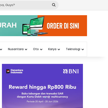
Cari
apa,
Guys?
Nusantara
Oto
Karya
Teknologi