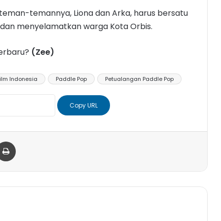
teman-temannya, Liona dan Arka, harus bersatu
dan menyelamatkan warga Kota Orbis.
erbaru?
(Zee)
ilm Indonesia
Paddle Pop
Petualangan Paddle Pop
Copy URL
er
via Email
Print