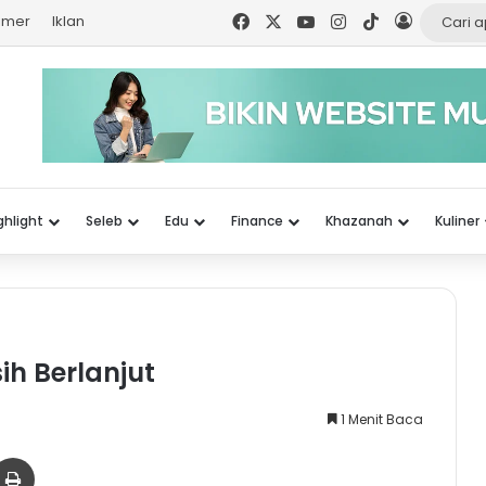
Facebook
X
YouTube
Instagram
TikTok
Log In
aimer
Iklan
ghlight
Seleb
Edu
Finance
Khazanah
Kuliner
h Berlanjut
1 Menit Baca
er
via Email
Print