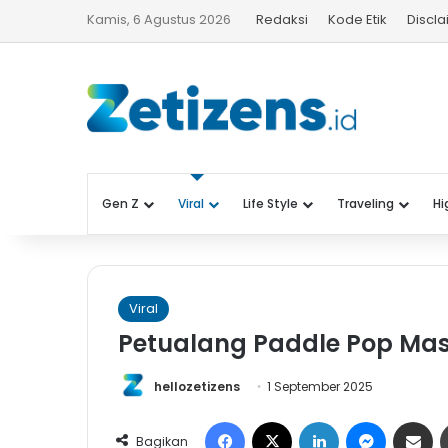
Kamis, 6 Agustus 2026
Redaksi
Kode Etik
Discl
Gen Z
Viral
Life Style
Traveling
Hi
Viral
Petualang Paddle Pop Masi
hellozetizens
1 September 2025
Facebook
X
LinkedIn
Messeng
Share 
Bagikan