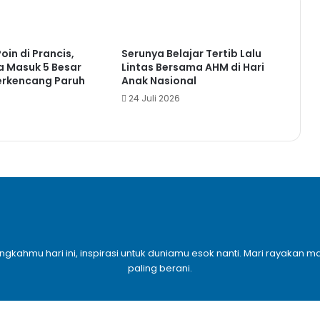
in di Prancis,
Serunya Belajar Tertib Lalu
 Masuk 5 Besar
Lintas Bersama AHM di Hari
erkencang Paruh
Anak Nasional
24 Juli 2026
6
angkahmu hari ini, inspirasi untuk duniamu esok nanti. Mari rayaka
paling berani.