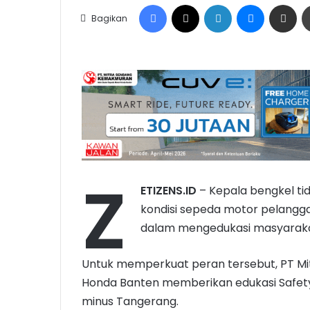
Facebook
X
LinkedIn
Messenge
Share vi
Bagikan
Z
ETIZENS.ID
– Kepala bengkel t
kondisi sepeda motor pelanggan
dalam mengedukasi masyaraka
Untuk memperkuat peran tersebut, PT M
Honda Banten memberikan edukasi Safety
minus Tangerang.