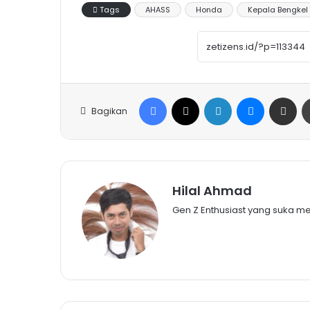
Tags
AHASS
Honda
Kepala Bengkel
Facebook
X
LinkedIn
Messenge
Share vi
Bagikan
Hilal Ahmad
Gen Z Enthusiast yang suka m