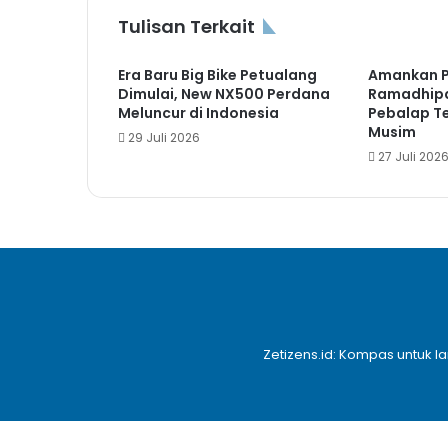
Tulisan Terkait
Era Baru Big Bike Petualang
Amankan Po
Dimulai, New NX500 Perdana
Ramadhipa
Meluncur di Indonesia
Pebalap T
Musim
29 Juli 2026
27 Juli 202
Zetizens.id: Kompas untuk l