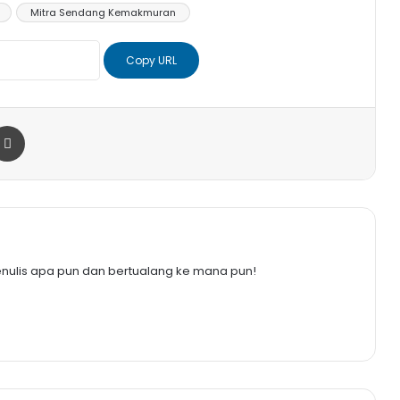
Mitra Sendang Kemakmuran
Copy URL
r
a Email
Print
enulis apa pun dan bertualang ke mana pun!