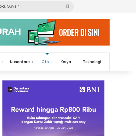
Cari
apa,
Guys?
Nusantara
Oto
Karya
Teknologi