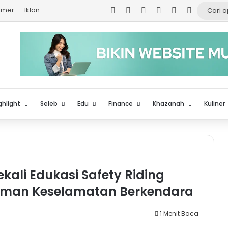
Facebook
X
YouTube
Instagram
TikTok
Log In
aimer
Iklan
ghlight
Seleb
Edu
Finance
Khazanah
Kuliner
kali Edukasi Safety Riding
aman Keselamatan Berkendara
1 Menit Baca