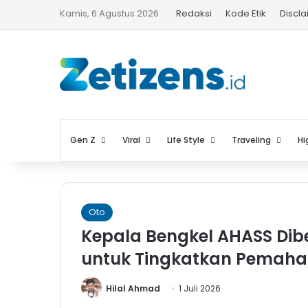
Kamis, 6 Agustus 2026
Redaksi
Kode Etik
Discl
Gen Z
Viral
Life Style
Traveling
Hi
Oto
Kepala Bengkel AHASS Dibe
untuk Tingkatkan Pemah
Hilal Ahmad
1 Juli 2026