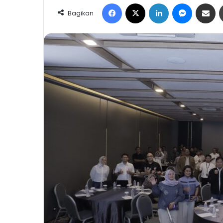
Facebook
X
LinkedIn
Messeng
Share 
Bagikan