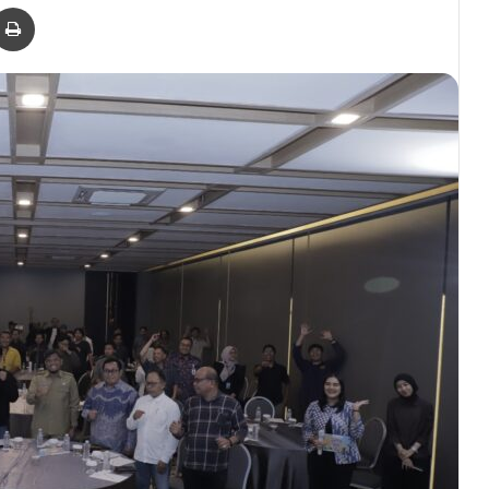
er
via Email
Print