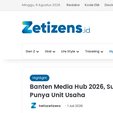
Minggu, 9 Agustus 2026
Redaksi
Kode Etik
Disc
Gen Z
Viral
Life Style
Traveling
Hi
Highlight
Banten Media Hub 2026, S
Punya Unit Usaha
hellozetizens
1 Juli 2026