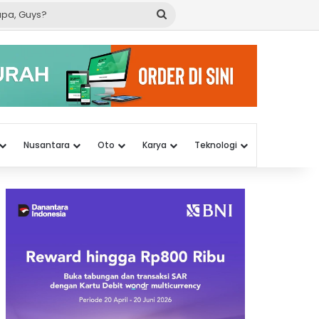
Cari
apa,
Guys?
Nusantara
Oto
Karya
Teknologi