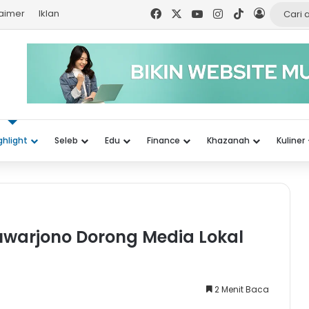
Facebook
X
YouTube
Instagram
TikTok
Log In
laimer
Iklan
ghlight
Seleb
Edu
Finance
Khazanah
Kuliner
uwarjono Dorong Media Lokal
2 Menit Baca