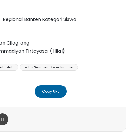
i Regional Banten Kategori Siswa
an Cilograng
madiyah Tirtayasa.
(Hilal)
Satu Hati
Mitra Sendang Kemakmuran
Copy URL
r
a Email
Print