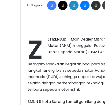
Facebook
X
LinkedIn
Messenge
Share vi
Bagikan
Z
ETIZENS.ID
– Main Dealer Mitr
Motor (AHM) menggelar Festival
Bisnis Sepeda Motor (TBSM) As
Beragam rangkaian kegiatan bagi para si
langkah sinergi bisnis sepeda motor Hond
Indonesia (DUDI), sehingga dapat terwu
sejalan dengan perkembangan teknologi
terbaru sepeda motor listrik.
SMKN 6 Kota Serang tampil gemilang denga