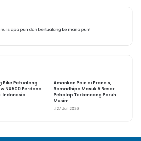
enulis apa pun dan bertualang ke mana pun!
ig Bike Petualang
Amankan Poin di Prancis,
New NX500 Perdana
Ramadhipa Masuk 5 Besar
i Indonesia
Pebalap Terkencang Paruh
Musim
6
27 Juli 2026