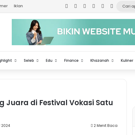
Facebook
X
YouTube
Instagram
TikTok
Log In
imer
Iklan
ghlight
Seleb
Edu
Finance
Khazanah
Kuliner
 Juara di Festival Vokasi Satu
r 2024
2 Menit Baca